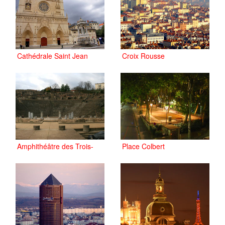
Cathédrale Saint Jean
Croix Rousse
Amphithéâtre des Trois-
Place Colbert
Gaules