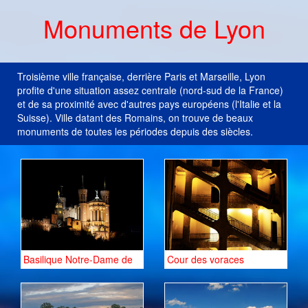
Monuments de Lyon
Troisième ville française, derrière Paris et Marseille, Lyon
profite d'une situation assez centrale (nord-sud de la France)
et de sa proximité avec d'autres pays européens (l'Italie et la
Suisse). Ville datant des Romains, on trouve de beaux
monuments de toutes les périodes depuis des siècles.
Basilique Notre-Dame de
Cour des voraces
Fourvière