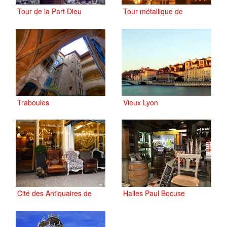
Tour de la Part Dieu
Tour métallique de
Fourvière
Traboules
Vieux Lyon
Cité des Antiquaires de
Halles Paul Bocuse
Villeurbanne