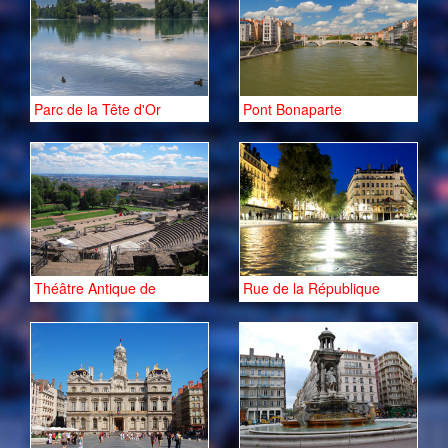
Parc de la Tête d'Or
Pont Bonaparte
Théâtre Antique de
Rue de la République
Fourvière